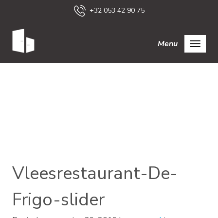
+32 053 42 90 75
Menu
Vleesrestaurant-De-
Frigo-slider