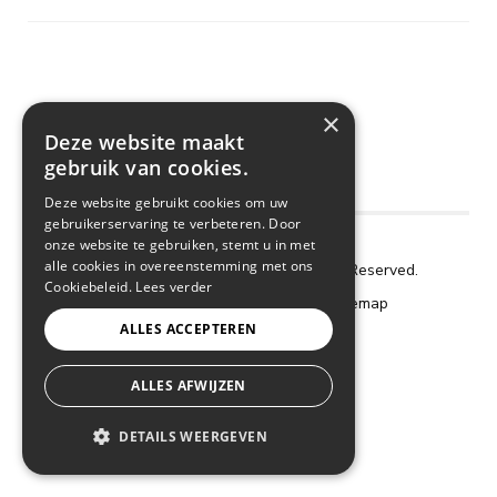
×
Deze website maakt
gebruik van cookies.
Deze website gebruikt cookies om uw
gebruikerservaring te verbeteren. Door
onze website te gebruiken, stemt u in met
alle cookies in overeenstemming met ons
Copyright © 2018 De Frigo. All Rights Reserved.
Cookiebeleid.
Lees verder
Cookie Policy
–
Privacy Policy
–
Sitemap
ALLES ACCEPTEREN
webdesign by conversal
ALLES AFWIJZEN
DETAILS WEERGEVEN
STRIKT NOODZAKELIJK