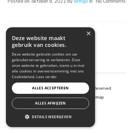
Posted on: oktober 8, 2021 by
defrigo
in
No Comments
×
Deze website maakt
gebruik van cookies.
Deze website gebruikt cookies om uw
gebruikerservaring te verbeteren. Door
onze website te gebruiken, stemt u in met
alle cookies in overeenstemming met ons
Cookiebeleid.
Lees verder
Copyright © 2018 De Frigo. All Rights Reserved.
ALLES ACCEPTEREN
Cookie Policy
–
Privacy Policy
–
Sitemap
ALLES AFWIJZEN
webdesign by conversal
DETAILS WEERGEVEN
STRIKT NOODZAKELIJK