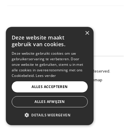
×
Deze website maakt
gebruik van cookies.
Deze website gebruikt cookies om uw
gebruikerservaring te verbeteren. Door
onze website te gebruiken, stemt u in met
alle cookies in overeenstemming met ons
Copyright © 2018 De Frigo. All Rights Reserved.
Cookiebeleid.
Lees verder
Cookie Policy
–
Privacy Policy
–
Sitemap
ALLES ACCEPTEREN
webdesign by conversal
ALLES AFWIJZEN
DETAILS WEERGEVEN
STRIKT NOODZAKELIJK