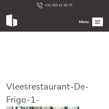
+32 053 42 90 75
Menu
Vleesrestaurant-De-
Frigo-1-