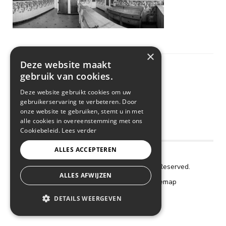
×
Deze website maakt
gebruik van cookies.
Deze website gebruikt cookies om uw
gebruikerservaring te verbeteren. Door
onze website te gebruiken, stemt u in met
alle cookies in overeenstemming met ons
Cookiebeleid.
Lees verder
ALLES ACCEPTEREN
Copyright © 2018 De Frigo. All Rights Reserved.
ALLES AFWIJZEN
Cookie Policy
–
Privacy Policy
–
Sitemap
webdesign by conversal
DETAILS WEERGEVEN
STRIKT NOODZAKELIJK