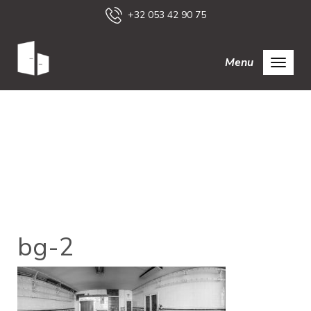
+32 053 42 90 75
Menu
bg-2